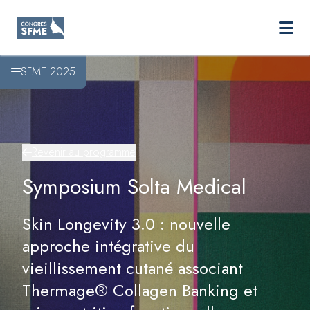
SFME
Ouvri
Aller au contenu principal
SFME 2025
Revenir au programme
Symposium Solta Medical
Skin Longevity 3.0 : nouvelle
approche intégrative du
vieillissement cutané associant
Thermage® Collagen Banking et