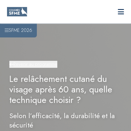
SFME
Ouvri
Aller au contenu principal
SFME 2026
Revenir au programme
Le relâchement cutané du
visage après 60 ans, quelle
technique choisir ?
Selon l’efficacité, la durabilité et la
sécurité