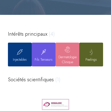
Intérêts principaux
(4)
Dermatologie
Injectables
Fils Tenseurs
Peelings
Clinique
Sociétés scientifiques
(1)