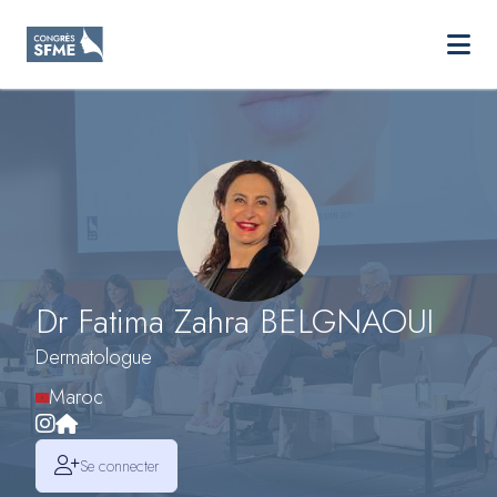
SFME
Ouvri
Aller au contenu principal
Dr Fatima Zahra BELGNAOUI
Dermatologue
Maroc
Se connecter