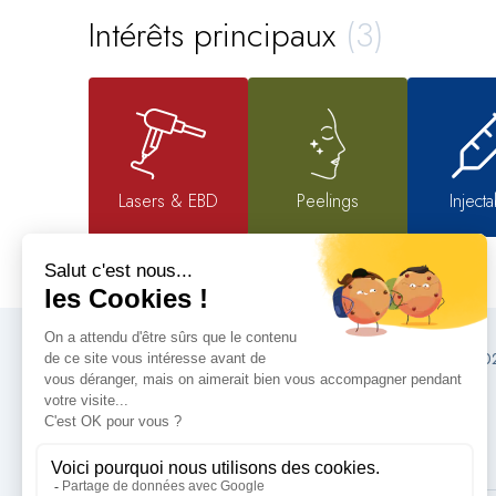
Intérêts principaux
(3)
Lasers & EBD
Peelings
Inject
Congrès SFME 20
Programme
S'inscrire
Exposer