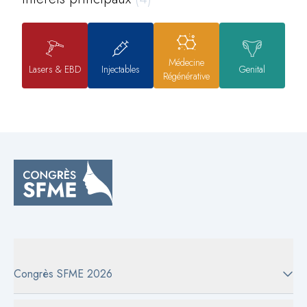
Médecine
Lasers & EBD
Injectables
Genital
Régénérative
Congrès SFME 2026