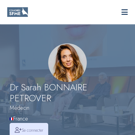
SFME
Ouvri
Aller au contenu principal
Dr Sarah BONNAIRE
PETROVER
Médecin
France
Se connecter