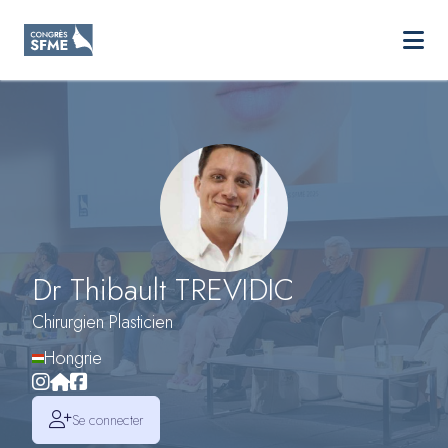
SFME
Ouvri
Aller au contenu principal
Dr Thibault TREVIDIC
Chirurgien Plasticien
Hongrie
Se connecter