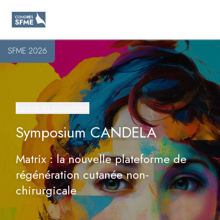
SFME
Ouv
Aller au contenu principal
SFME 2026
Revenir au programme
Symposium CANDELA
Matrix : la nouvelle plateforme de
régénération cutanée non-
chirurgicale